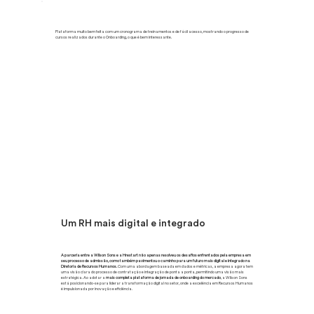
Plataforma muito bem feita com um cronograma de treinamentos e de fácil acesso, mostrando o progresso de
cursos realizados durante o Onboarding, o que é bem interessante.
Um RH mais digital e integrado
A parceria entre a Wilson Sons e a Hrestart não apenas resolveu os desafios enfrentados pela empresa em
seu processo de admissão, como também pavimentou o caminho para um futuro mais digital e integrado na
Diretoria de Recursos Humanos.
Com uma abordagem baseada em dados e métricas, a empresa agora tem
uma visão clara do processo de contratação e integração de ponta a ponta, permitindo uma visão mais
estratégica. Ao adotar a
mais completa plataforma de jornada de onboarding do mercado
, a Wilson Sons
está posicionando-se para liderar a transformação digital no setor, onde a excelência em Recursos Humanos
é impulsionada por inovação e eficiência.